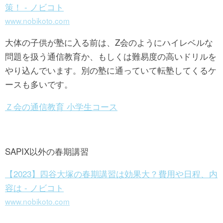
策！ - ノビコト
www.nobikoto.com
大体の子供が塾に入る前は、Z会のようにハイレベルな
問題を扱う通信教育か、もしくは難易度の高いドリルを
やり込んでいます。別の塾に通っていて転塾してくるケ
ースも多いです。
Ｚ会の通信教育 小学生コース
SAPIX以外の春期講習
【2023】四谷大塚の春期講習は効果大？費用や日程、内
容は - ノビコト
www.nobikoto.com