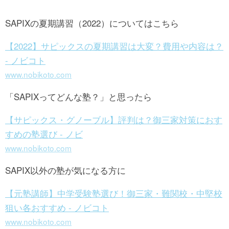
SAPIXの夏期講習（2022）についてはこちら
【2022】サピックスの夏期講習は大変？費用や内容は？
- ノビコト
www.nobikoto.com
「SAPIXってどんな塾？」と思ったら
【サピックス・グノーブル】評判は？御三家対策におす
すめの塾選び - ノビ
www.nobikoto.com
SAPIX以外の塾が気になる方に
【元塾講師】中学受験塾選び！御三家・難関校・中堅校
狙い各おすすめ - ノビコト
www.nobikoto.com