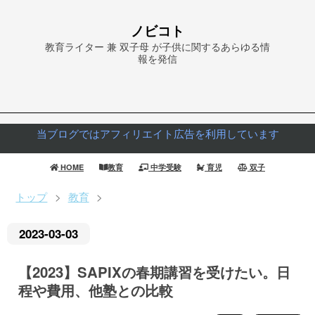
ノビコト
教育ライター 兼 双子母 が子供に関するあらゆる情
報を発信
当ブログではアフィリエイト広告を利用しています
HOME
教育
中学受験
育児
双子
トップ
>
教育
>
2023
-
03
-
03
【2023】SAPIXの春期講習を受けたい。日
程や費用、他塾との比較